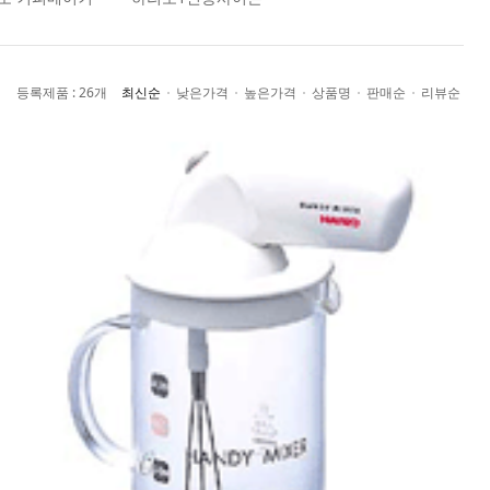
최신순
낮은가격
높은가격
상품명
판매순
리뷰순
등록제품 : 26개