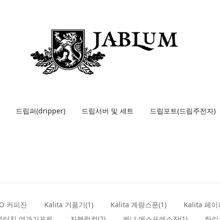
드립퍼(dripper)
드립서버 및 세트
드립포트(드립주전자)
LO 커피잔
Kalita 거품기(1)
Kalita 계량스푼(1)
Kalita 페이
원터치 여과기포트
자블럼컵(2)
케냐 에스프레소잔(1)
하리