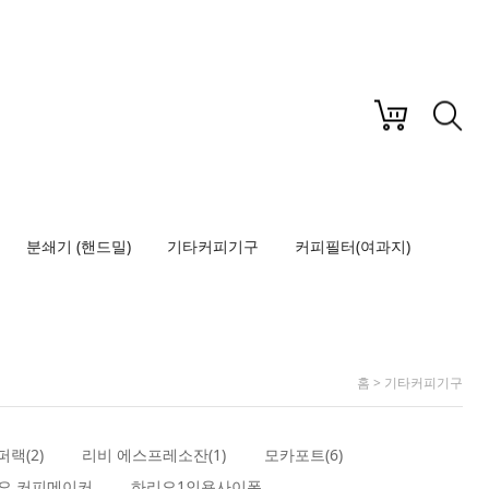
LOGIN
JOIN US
MY PAGE
ORDER
분쇄기 (핸드밀)
기타커피기구
커피필터(여과지)
홈
>
기타커피기구
퍼랙(2)
리비 에스프레소잔(1)
모카포트(6)
오 커피메이커
하리오1인용사이폰