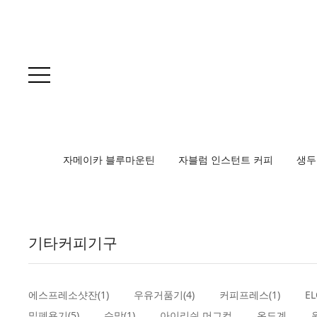
자메이카 블루마운틴
자블럼 인스턴트 커피
생두
기타커피기구
에스프레소샷잔(1)
우유거품기(4)
커피프레스(1)
E
밀폐용기(5)
수망(1)
아이리쉬 머그컵
온도계