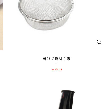
국산 원터치 수망
Sold Out